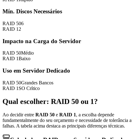
Mín. Discos Necessários
RAID
50
6
RAID
1
2
Impacto na Carga do Servidor
RAID
50
Médio
RAID
1
Baixo
Uso em Servidor Dedicado
RAID
50
Grandes Bancos
RAID
1
SO Crítico
Qual escolher: RAID
50
ou
1
?
Ao decidir entre
RAID
50
e
RAID
1
, a escolha depende
fundamentalmente do seu orçamento e necessidade de tolerância a
falhas. A tabela acima destaca as principais diferenças técnicas.