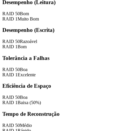
Desempenho (Leitura)
RAID
50
Bom
RAID
1
Muito Bom
Desempenho (Escrita)
RAID
50
Razoável
RAID
1
Bom
Tolerância a Falhas
RAID
50
Boa
RAID
1
Excelente
Eficiência de Espaço
RAID
50
Boa
RAID
1
Baixa (50%)
Tempo de Reconstrução
RAID
50
Médio
RAID
1
Rápido