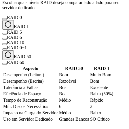
Escolha quais níveis RAID deseja comparar lado a lado para seu
servidor dedicado
RAID
0
RAID
1
RAID
5
RAID
6
RAID
10
RAID
0+1
RAID
50
RAID
60
Aspecto
RAID
50
RAID
1
Desempenho (Leitura)
Bom
Muito Bom
Desempenho (Escrita)
Razoável
Bom
Tolerância a Falhas
Boa
Excelente
Eficiência de Espaço
Boa
Baixa (50%)
Tempo de Reconstrução
Médio
Rápido
Mín. Discos Necessários
6
2
Impacto na Carga do Servidor
Médio
Baixo
Uso em Servidor Dedicado
Grandes Bancos
SO Crítico