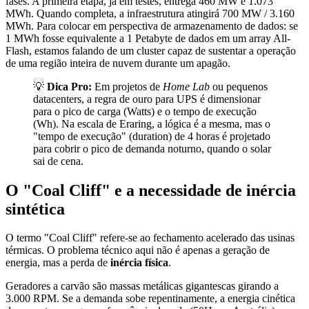
fases. A primeira etapa, já em testes, entrega 460 MW e 1.073
MWh. Quando completa, a infraestrutura atingirá 700 MW / 3.160
MWh. Para colocar em perspectiva de armazenamento de dados: se
1 MWh fosse equivalente a 1 Petabyte de dados em um array All-
Flash, estamos falando de um cluster capaz de sustentar a operação
de uma região inteira de nuvem durante um apagão.
💡
Dica Pro:
Em projetos de
Home Lab
ou pequenos
datacenters, a regra de ouro para UPS é dimensionar
para o pico de carga (Watts) e o tempo de execução
(Wh). Na escala de Eraring, a lógica é a mesma, mas o
"tempo de execução" (duration) de 4 horas é projetado
para cobrir o pico de demanda noturno, quando o solar
sai de cena.
O "Coal Cliff" e a necessidade de inércia
sintética
O termo "Coal Cliff" refere-se ao fechamento acelerado das usinas
térmicas. O problema técnico aqui não é apenas a geração de
energia, mas a perda de
inércia física
.
Geradores a carvão são massas metálicas gigantescas girando a
3.000 RPM. Se a demanda sobe repentinamente, a energia cinética