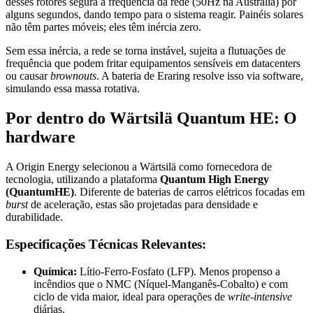
desses rotores segura a frequência da rede (50Hz na Austrália) por
alguns segundos, dando tempo para o sistema reagir. Painéis solares
não têm partes móveis; eles têm inércia zero.
Sem essa inércia, a rede se torna instável, sujeita a flutuações de
frequência que podem fritar equipamentos sensíveis em datacenters
ou causar
brownouts
. A bateria de Eraring resolve isso via software,
simulando essa massa rotativa.
Por dentro do Wärtsilä Quantum HE: O
hardware
A Origin Energy selecionou a Wärtsilä como fornecedora de
tecnologia, utilizando a plataforma
Quantum High Energy
(QuantumHE)
. Diferente de baterias de carros elétricos focadas em
burst
de aceleração, estas são projetadas para densidade e
durabilidade.
Especificações Técnicas Relevantes:
Química:
Lítio-Ferro-Fosfato (LFP). Menos propenso a
incêndios que o NMC (Níquel-Manganês-Cobalto) e com
ciclo de vida maior, ideal para operações de
write-intensive
diárias.