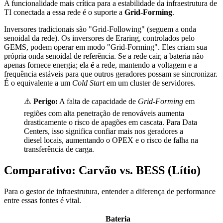
A funcionalidade mais crítica para a estabilidade da infraestrutura de
TI conectada a essa rede é o suporte a
Grid-Forming
.
Inversores tradicionais são "Grid-Following" (seguem a onda
senoidal da rede). Os inversores de Eraring, controlados pelo
GEMS, podem operar em modo "Grid-Forming". Eles criam sua
própria onda senoidal de referência. Se a rede cair, a bateria não
apenas fornece energia; ela
é
a rede, mantendo a voltagem e a
frequência estáveis para que outros geradores possam se sincronizar.
É o equivalente a um
Cold Start
em um cluster de servidores.
⚠️
Perigo:
A falta de capacidade de
Grid-Forming
em
regiões com alta penetração de renováveis aumenta
drasticamente o risco de apagões em cascata. Para Data
Centers, isso significa confiar mais nos geradores a
diesel locais, aumentando o OPEX e o risco de falha na
transferência de carga.
Comparativo: Carvão vs. BESS (Lítio)
Para o gestor de infraestrutura, entender a diferença de performance
entre essas fontes é vital.
Bateria