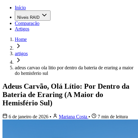
Início
Níveis RAID
Comparação
Artigos
Home
artigos
adeus carvao ola litio por dentro da bateria de eraring a maior
do hemisferio sul
Adeus Carvão, Olá Lítio: Por Dentro da
Bateria de Eraring (A Maior do
Hemisfério Sul)
6 de janeiro de 2026
•
Mariana Costa
•
7 min de leitura