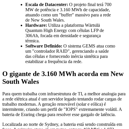
Escala de Datacenter:
O projeto final terá 700
MW de potência e 3.160 MWh de capacidade,
atuando como um "buffer" massivo para a rede
de New South Wales.
Hardware:
Utiliza a plataforma Wärtsilä
Quantum High Energy com células LFP de
306Ah, focada em densidade e segurança
térmica.
Software Definido:
O sistema GEMS atua como
um "controlador RAID", gerenciando a saúde
das células e fornecendo inércia sintética para
estabilizar a frequência da rede.
O gigante de 3.160 MWh acorda em New
South Wales
Para quem trabalha com infraestrutura de TI, a melhor analogia para
a rede elétrica atual é um servidor legado tentando rodar cargas de
trabalho modernas. A geração renovável (solar e eólica) é
intermitente, criando um perfil de "IOPS" extremamente volátil. A
bateria de Eraring chega para resolver esse gargalo de latência.
Localizada ao norte de Sydney, a bateria está sendo construída em