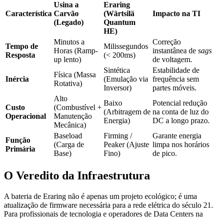
Usina a
Eraring
Característica
Carvão
(Wärtsilä
Impacto na TI
(Legado)
Quantum
HE)
Minutos a
Correção
Tempo de
Milissegundos
Horas (Ramp-
instantânea de
sags
Resposta
(< 200ms)
up lento)
de voltagem.
Sintética
Estabilidade de
Física (Massa
Inércia
(Emulação via
frequência sem
Rotativa)
Inversor)
partes móveis.
Alto
Baixo
Potencial redução
Custo
(Combustível +
(Arbitragem de
na conta de luz do
Operacional
Manutenção
Energia)
DC a longo prazo.
Mecânica)
Baseload
Firming /
Garante energia
Função
(Carga de
Peaker (Ajuste
limpa nos horários
Primária
Base)
Fino)
de pico.
O Veredito da Infraestrutura
A bateria de Eraring não é apenas um projeto ecológico; é uma
atualização de firmware necessária para a rede elétrica do século 21.
Para profissionais de tecnologia e operadores de Data Centers na